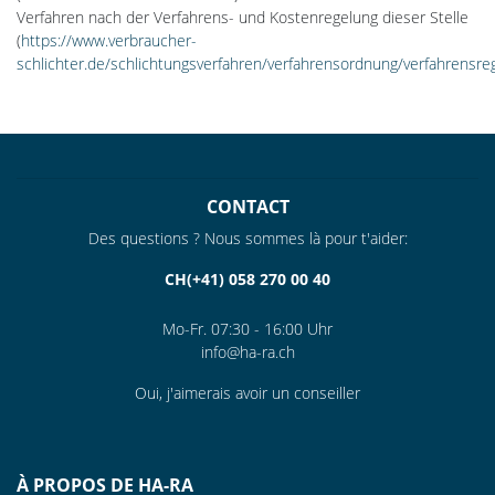
Verfahren nach der Verfahrens- und Kostenregelung dieser Stelle
(
https://www.verbraucher-
schlichter.de/schlichtungsverfahren/verfahrensordnung/verfahrensre
CONTACT
Des questions ? Nous sommes là pour t'aider:
CH(+41) 058 270 00 40
Mo-Fr. 07:30 - 16:00 Uhr
info@ha-ra.ch
Oui, j'aimerais avoir un conseiller
À PROPOS DE HA-RA