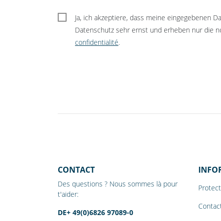
Ja, ich akzeptiere, dass meine eingegebenen 
Datenschutz sehr ernst und erheben nur die no
confidentialité
.
CONTACT
INFO
Des questions ? Nous sommes là pour
Protec
t'aider:
Contac
DE+ 49(0)6826 97089-0