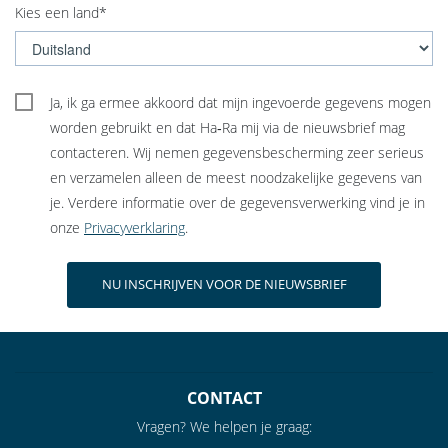
Kies een land*
Ja, ik ga ermee akkoord dat mijn ingevoerde gegevens mogen
worden gebruikt en dat Ha‑Ra mij via de nieuwsbrief mag
contacteren. Wij nemen gegevensbescherming zeer serieus
en verzamelen alleen de meest noodzakelijke gegevens van
je. Verdere informatie over de gegevensverwerking vind je in
onze
Privacyverklaring
.
CONTACT
Vragen? We helpen je graag: