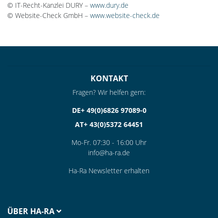
© IT-Recht-Kanzlei DURY –
www.dury.de
© Website-Check GmbH –
www.website-check.de
KONTAKT
Fragen? Wir helfen gern:
DE+ 49(0)6826 97089-0
AT+ 43(0)5372 64451
Mo-Fr. 07:30 - 16:00 Uhr
info@ha-ra.de
Ha-Ra Newsletter erhalten
ÜBER HA-RA