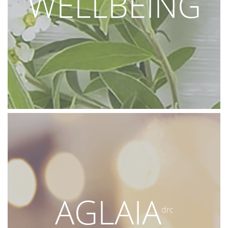
WELLBEING
AGLAIA
drc