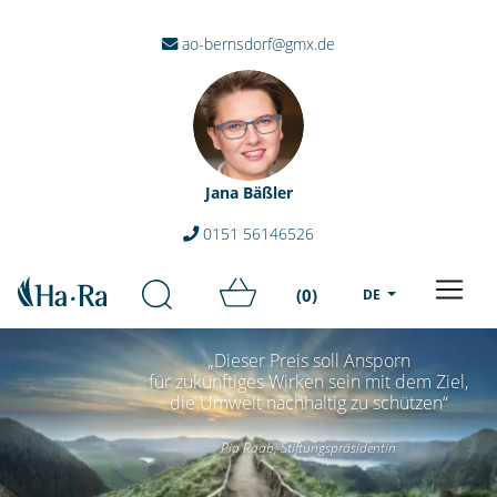
ao-bernsdorf@gmx.de
Jana Bäßler
0151 56146526
(0)
DE
„Dieser Preis soll Ansporn
für zukünftiges Wirken sein mit dem Ziel,
die Umwelt nachhaltig zu schützen“
Pia Raab, Stiftungspräsidentin